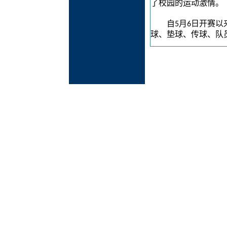
了校园的运动激情。
自
月
日开赛以
5
6
球、垫球、传球、队