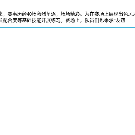
来，赛事历经
场激烈角逐，场场精彩。为在赛场上展现出色风
40
员配合度等基础技能开展练习。赛场上，队员们也秉承“友谊