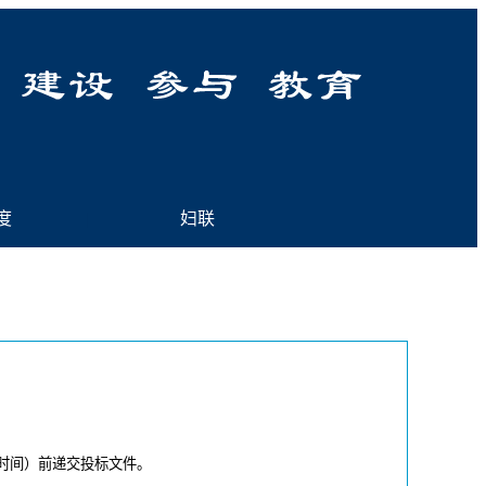
度
|
妇联
时间）前递交投标文件。