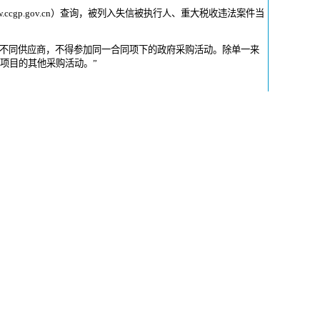
ww.ccgp.gov.cn）查询，被列入失信被执行人、重大税收违法案件当
的不同供应商，不得参加同一合同项下的政府采购活动。除单一来
项目的其他采购活动。”
”中公布的“政府采购供应商入库”的相关规定，及时办理入库登记
体规定详见《关于进一步优化辽宁省政府采购供应商入库程序的