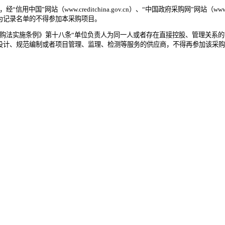
信用中国”网站（www.creditchina.gov.cn）、“中国政府采购网”网站（w
为记录名单的不得参加本采购项目。
购法实施条例》第十八条“单位负责人为同一人或者存在直接控股、管理关系
设计、规范编制或者项目管理、监理、检测等服务的供应商，不得再参加该采购
商未进入辽宁省政府采购供应商库的，请详阅辽宁政府采购网 “首页—政策法规
代码和联系人等简要信息，由系统自动开通账号后，即可参与政府采购活动。具
。
分
至
2025年08月07日00时00分
（北京时间，法定节假日除外）
间和地点
分
（北京时间）