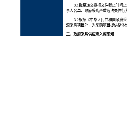
3.1
截至递交投标文件截止时间止，经“
事人名单、政府采购严重违法失信行
3.2
根据《中华人民共和国政府采
源采购项目外，为采购项目提供整体
三、政府采购供应商入库须知
参加辽宁省政府采购活动的供应
手续。填写单位名称、统一社会信用
通知》（辽财采函〔2020〕198号）
四、获取招标文件
时间：
2025
年07月30日17时00
地点：线上获取
方式：线上
售价：免费
五、提交投标文件
截止时间、开标时
时间：
2025年08月22日09时00